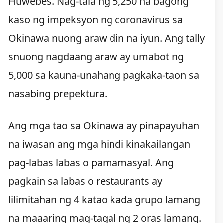
Huwebes. Nag-tala ng 5,250 na bagong
kaso ng impeksyon ng coronavirus sa
Okinawa nuong araw din na iyun. Ang tally
snuong nagdaang araw ay umabot ng
5,000 sa kauna-unahang pagkaka-taon sa
nasabing prepektura.
Ang mga tao sa Okinawa ay pinapayuhan
na iwasan ang mga hindi kinakailangan
pag-labas labas o pamamasyal. Ang
pagkain sa labas o restaurants ay
lilimitahan ng 4 katao kada grupo lamang
na maaaring mag-tagal ng 2 oras lamang.