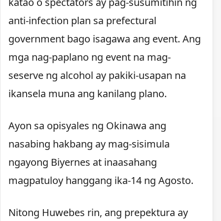
katao o spectators ay pag-susumitihin ng
anti-infection plan sa prefectural
government bago isagawa ang event. Ang
mga nag-paplano ng event na mag-
seserve ng alcohol ay pakiki-usapan na
ikansela muna ang kanilang plano.
Ayon sa opisyales ng Okinawa ang
nasabing hakbang ay mag-sisimula
ngayong Biyernes at inaasahang
magpatuloy hanggang ika-14 ng Agosto.
Nitong Huwebes rin, ang prepektura ay