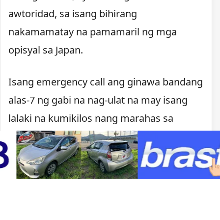
awtoridad, sa isang bihirang
nakamamatay na pamamaril ng mga
opisyal sa Japan.
Isang emergency call ang ginawa bandang
alas-7 ng gabi na nag-ulat na may isang
lalaki na kumikilos nang marahas sa
Kawachinagano. Nagpaputok ang pulisya
matapos lumapit ang lalaki, may hawak na
kutsilyo, sa mga pulis na tumugon sa
tawag.