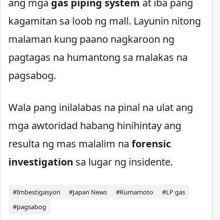
ang mga
gas piping system
at iba pang
kagamitan sa loob ng mall. Layunin nitong
malaman kung paano nagkaroon ng
pagtagas na humantong sa malakas na
pagsabog.
Wala pang inilalabas na pinal na ulat ang
mga awtoridad habang hinihintay ang
resulta ng mas malalim na
forensic
investigation
sa lugar ng insidente.
#Imbestigasyon
#Japan News
#Kumamoto
#LP gas
#pagsabog