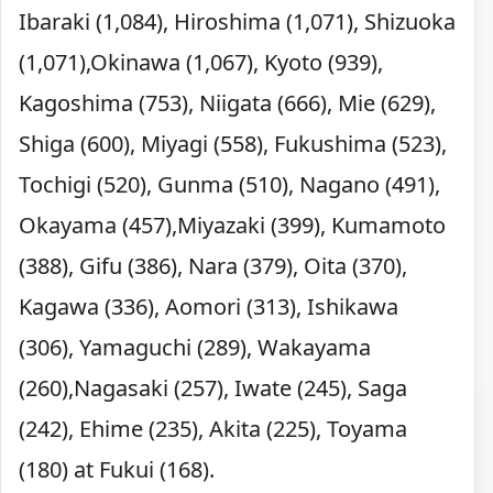
Ibaraki (1,084), Hiroshima (1,071), Shizuoka
(1,071),Okinawa (1,067), Kyoto (939),
Kagoshima (753), Niigata (666), Mie (629),
Shiga (600), Miyagi (558), Fukushima (523),
Tochigi (520), Gunma (510), Nagano (491),
Okayama (457),Miyazaki (399), Kumamoto
(388), Gifu (386), Nara (379), Oita (370),
Kagawa (336), Aomori (313), Ishikawa
(306), Yamaguchi (289), Wakayama
(260),Nagasaki (257), Iwate (245), Saga
(242), Ehime (235), Akita (225), Toyama
(180) at Fukui (168).