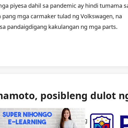
ga piyesa dahil sa pandemic ay hindi tumama s
a pang mga carmaker tulad ng Volkswagen, na
on sa pandaigdigang kakulangan ng mga parts.
mamoto, posibleng dulot n
 gas ang itinuturong sanhi ng malakas na