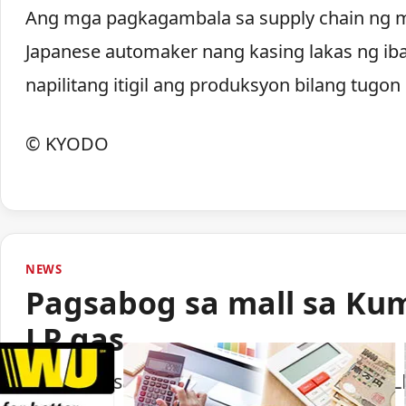
Ang mga pagkagambala sa supply chain ng m
Japanese automaker nang kasing lakas ng ib
napilitang itigil ang produksyon bilang tug
© KYODO
NEWS
Pagsabog sa mall sa Ku
LP gas
Lumabas sa paunang imbestigasyon na LP