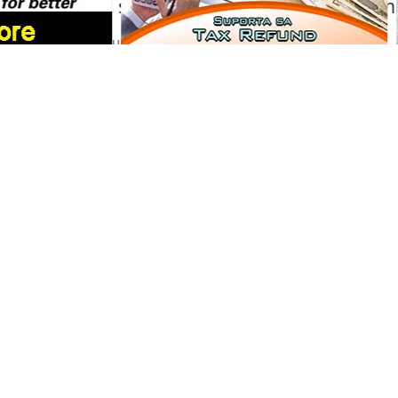
pagsabog sa isang shopping mall sa Ku
Portal Japan
•
August 6, 2026