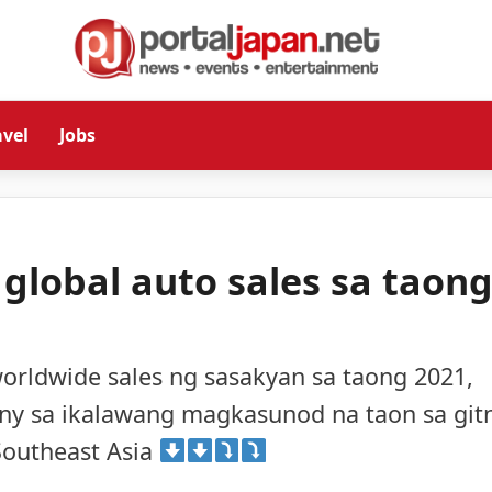
avel
Jobs
global auto sales sa taon
rldwide sales ng sasakyan sa taong 2021,
ny sa ikalawang magkasunod na taon sa git
Southeast Asia