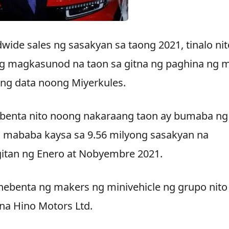
de sales ng sasakyan sa taong 2021, tinalo nit
g magkasunod na taon sa gitna ng paghina ng 
a ng data noong Miyerkules.
 benta nito noong nakaraang taon ay bumaba ng
s mababa kaysa sa 9.56 milyong sasakyan na
itan ng Enero at Nobyembre 2021.
ebenta ng makers ng minivehicle ng grupo nito
na Hino Motors Ltd.