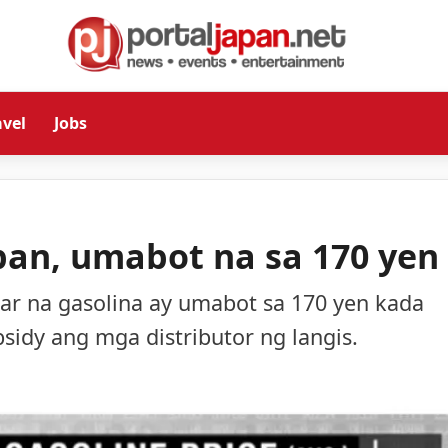
avel
Jobs
apan, umabot na sa 170 yen
lar na gasolina ay umabot sa 170 yen kada
sidy ang mga distributor ng langis.