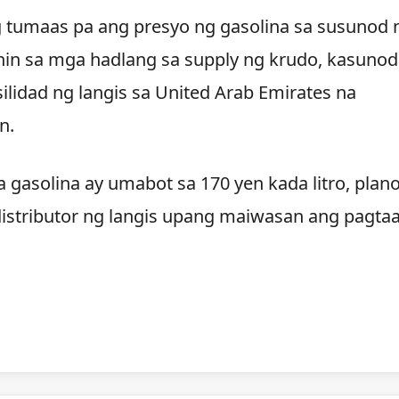
g tumaas pa ang presyo ng gasolina sa susunod 
anin sa mga hadlang sa supply ng krudo, kasunod
lidad ng langis sa United Arab Emirates na
n.
a gasolina ay umabot sa 170 yen kada litro, plan
istributor ng langis upang maiwasan ang pagta