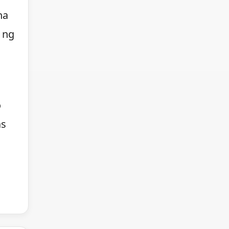
na
 ng
o
as