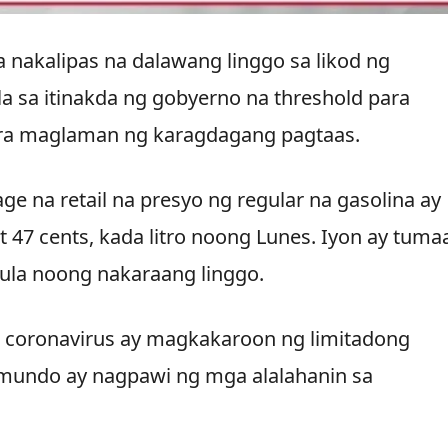
 nakalipas na dalawang linggo sa likod ng
la sa itinakda ng gobyerno na threshold para
ra maglaman ng karagdagang pagtaas.
ge na retail na presyo ng regular na gasolina ay
t 47 cents, kada litro noong Lunes. Iyon ay tuma
mula noong nakaraang linggo.
 coronavirus ay magkakaroon ng limitadong
 mundo ay nagpawi ng mga alalahanin sa