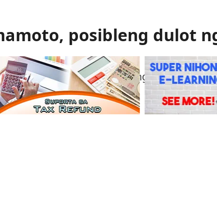
mamoto, posibleng dulot n
 gas ang itinuturong sanhi ng malakas na
mamoto.