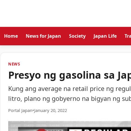
Home
News for Japan
Society
Japan Life
Tr
NEWS
Presyo ng gasolina sa J
Kung ang average na retail price ng regu
litro, plano ng gobyerno na bigyan ng sub
Portal Japan
•
January 20, 2022