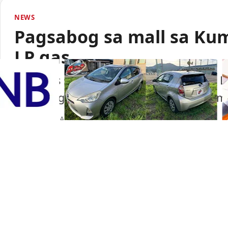
NEWS
Pagsabog sa mall sa Ku
LP gas
Lumabas sa paunang imbestigasyon na LP
pagsabog sa isang shopping mall sa Ku
Portal Japan
•
August 6, 2026