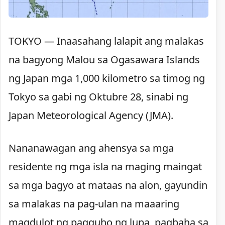
TOKYO — Inaasahang lalapit ang malakas
na bagyong Malou sa Ogasawara Islands
ng Japan mga 1,000 kilometro sa timog ng
Tokyo sa gabi ng Oktubre 28, sinabi ng
Japan Meteorological Agency (JMA).
Nananawagan ang ahensya sa mga
residente ng mga isla na maging maingat
sa mga bagyo at mataas na alon, gayundin
sa malakas na pag-ulan na maaaring
magdulot ng pagguho ng lupa, pagbaha sa