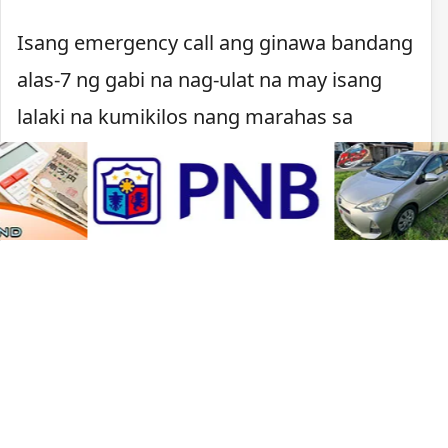
Isang emergency call ang ginawa bandang
alas-7 ng gabi na nag-ulat na may isang
lalaki na kumikilos nang marahas sa
Kawachinagano. Nagpaputok ang pulisya
matapos lumapit ang lalaki, may hawak na
kutsilyo, sa mga pulis na tumugon sa
tawag.
Sa ilalim ng batas ng Japan, maaaring
gumamit ng armas ang mga pulis kapag
kinakailangan upang arestuhin ang
suspek, pigilan ang pagtakas, protektahan