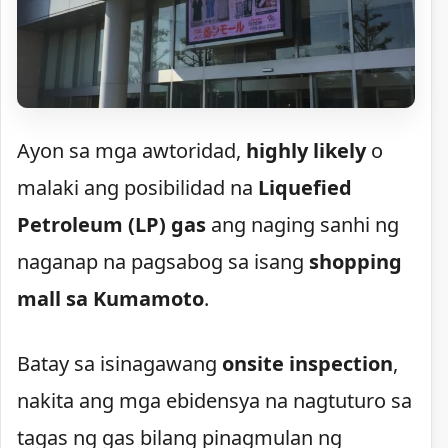
Ayon sa mga awtoridad,
highly likely
o
malaki ang posibilidad na
Liquefied
Petroleum (LP) gas
ang naging sanhi ng
naganap na pagsabog sa isang
shopping
mall sa Kumamoto
.
Batay sa isinagawang
onsite inspection
,
nakita ang mga ebidensya na nagtuturo sa
tagas ng gas bilang pinagmulan ng