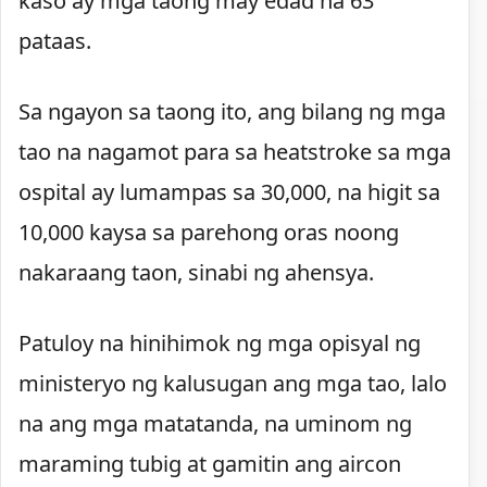
kaso ay mga taong may edad na 63
pataas.
Sa ngayon sa taong ito, ang bilang ng mga
tao na nagamot para sa heatstroke sa mga
ospital ay lumampas sa 30,000, na higit sa
10,000 kaysa sa parehong oras noong
nakaraang taon, sinabi ng ahensya.
Patuloy na hinihimok ng mga opisyal ng
ministeryo ng kalusugan ang mga tao, lalo
na ang mga matatanda, na uminom ng
maraming tubig at gamitin ang aircon