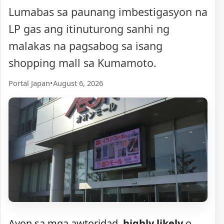
Lumabas sa paunang imbestigasyon na
LP gas ang itinuturong sanhi ng
malakas na pagsabog sa isang
shopping mall sa Kumamoto.
Portal Japan
•
August 6, 2026
Ayon sa mga awtoridad,
highly likely
o