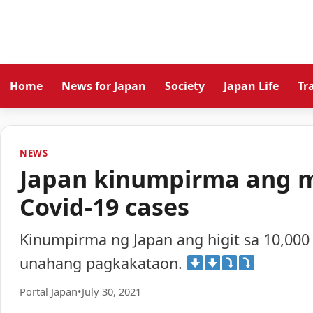
Home
News for Japan
Society
Japan Life
Tr
NEWS
Japan kinumpirma ang m
Covid-19 cases
Kinumpirma ng Japan ang higit sa 10,000
unahang pagkakataon.
Portal Japan
•
July 30, 2021