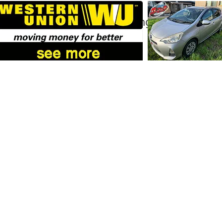
 gas ang itinuturong sanhi ng malakas na
mamoto.