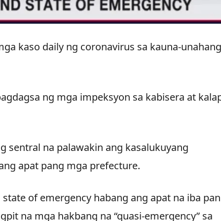
mga kaso daily ng coronavirus sa kauna-unahan
agdagsa ng mga impeksyon sa kabisera at kalap
ng sentral na palawakin ang kasalukuyang
ng apat pang mga prefecture.
g state of emergency habang ang apat na iba pa
igpit na mga hakbang na “quasi-emergency” sa