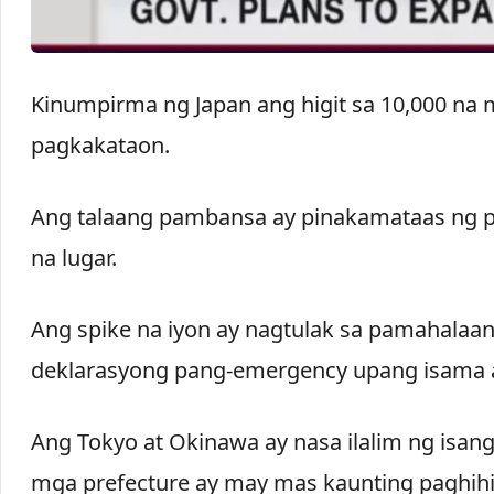
Kinumpirma ng Japan ang higit sa 10,000 na 
pagkakataon.
Ang talaang pambansa ay pinakamataas ng p
na lugar.
Ang spike na iyon ay nagtulak sa pamahalaa
deklarasyong pang-emergency upang isama a
Ang Tokyo at Okinawa ay nasa ilalim ng isan
mga prefecture ay may mas kaunting paghih