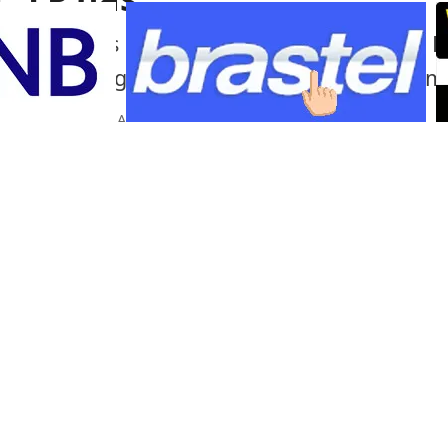
Lumabas sa paunang imbestigasyon na LP
pagsabog sa isang shopping mall sa Ku
Portal Japan
•
August 6, 2026