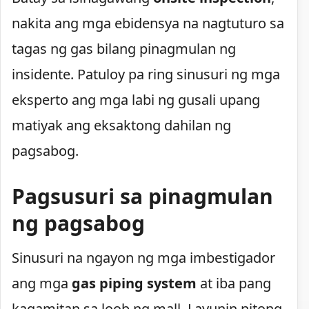
nakita ang mga ebidensya na nagtuturo sa
tagas ng gas bilang pinagmulan ng
insidente. Patuloy pa ring sinusuri ng mga
eksperto ang mga labi ng gusali upang
matiyak ang eksaktong dahilan ng
pagsabog.
Pagsusuri sa pinagmulan
ng pagsabog
Sinusuri na ngayon ng mga imbestigador
ang mga
gas piping system
at iba pang
kagamitan sa loob ng mall. Layunin nitong