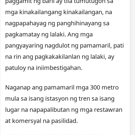
paggamit ng baril ay tila tumutugon sa
mga kinakailangang kinakailangan, na
nagpapahayag ng panghihinayang sa
pagkamatay ng lalaki. Ang mga
pangyayaring nagdulot ng pamamaril, pati
na rin ang pagkakakilanlan ng lalaki, ay
patuloy na iniimbestigahan.
Naganap ang pamamaril mga 300 metro
mula sa isang istasyon ng tren sa isang
lugar na napapalibutan ng mga restawran
at komersyal na pasilidad.