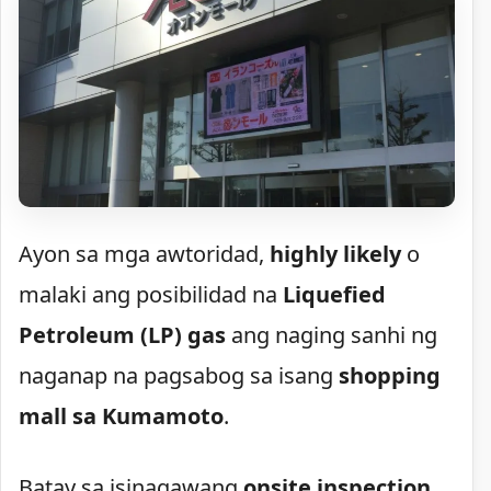
Ayon sa mga awtoridad,
highly likely
o
malaki ang posibilidad na
Liquefied
Petroleum (LP) gas
ang naging sanhi ng
naganap na pagsabog sa isang
shopping
mall sa Kumamoto
.
Batay sa isinagawang
onsite inspection
,