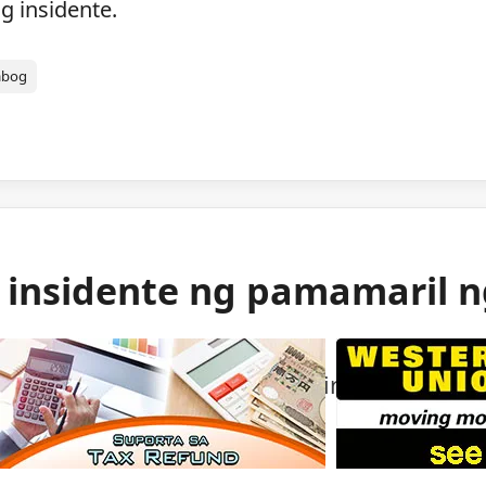
g insidente.
abog
g insidente ng pamamaril 
ng mga awtoridad sa isang bihirang insident