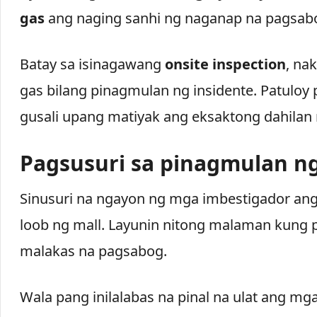
gas
ang naging sanhi ng naganap na pagsab
Batay sa isinagawang
onsite inspection
, na
gas bilang pinagmulan ng insidente. Patuloy 
gusali upang matiyak ang eksaktong dahilan
Pagsusuri sa pinagmulan n
Sinusuri na ngayon ng mga imbestigador a
loob ng mall. Layunin nitong malaman kung
malakas na pagsabog.
Wala pang inilalabas na pinal na ulat ang mg