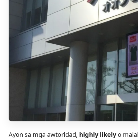
Ayon sa mga awtoridad,
highly likely
o malak