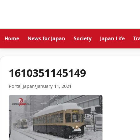
Home
News for Japan
Society
Japan Life
Tr
1610351145149
Portal Japan
•
January 11, 2021