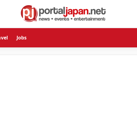
avel
Jobs