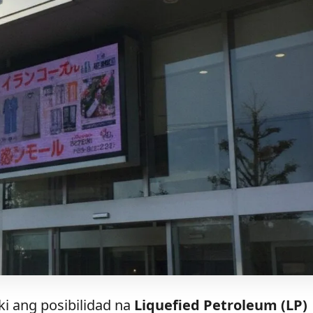
i ang posibilidad na
Liquefied Petroleum (LP)