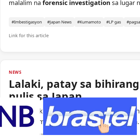
malalim na
forensic investigation
sa lugar n
#Imbestigasyon
#Japan News
#Kumamoto
#LP gas
#pags
Link for this article
NEWS
Lalaki, patay sa bihiran
pulis sa Japan
Isang lalaki ang nasawi matapos barilin 
ng paggamit ng baril ng pulisya sa Japan.
Portal Japan
•
August 6, 2026