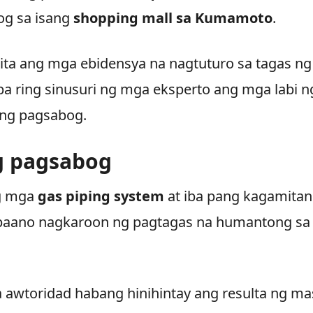
og sa isang
shopping mall sa Kumamoto
.
kita ang mga ebidensya na nagtuturo sa tagas ng
pa ring sinusuri ng mga eksperto ang mga labi n
 ng pagsabog.
g pagsabog
ng mga
gas piping system
at iba pang kagamitan
 paano nagkaroon ng pagtagas na humantong sa
a awtoridad habang hinihintay ang resulta ng ma