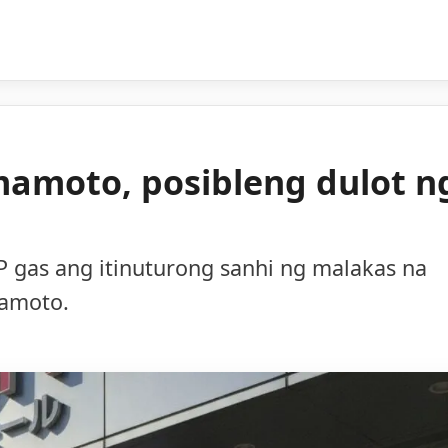
mamoto, posibleng dulot n
 gas ang itinuturong sanhi ng malakas na
mamoto.