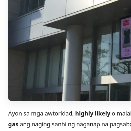
Ayon sa mga awtoridad,
highly likely
o malak
gas
ang naging sanhi ng naganap na pagsab