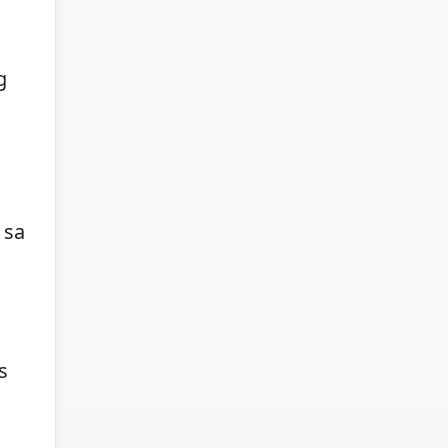
g
 sa
s