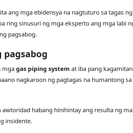
kita ang mga ebidensya na nagtuturo sa tagas ng
pa ring sinusuri ng mga eksperto ang mga labi n
 ng pagsabog.
g pagsabog
ng mga
gas piping system
at iba pang kagamitan
 paano nagkaroon ng pagtagas na humantong sa
a awtoridad habang hinihintay ang resulta ng ma
g insidente.