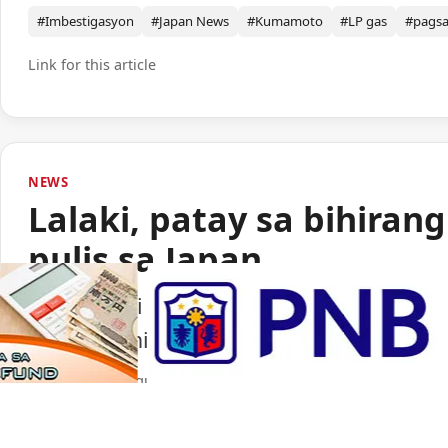
#Imbestigasyon
#Japan News
#Kumamoto
#LP gas
#pags
Link for this article
NEWS
Lalaki, patay sa bihiran
pulis sa Japan
Isang lalaki ang nasawi matapos barilin 
ng paggamit ng baril ng pulisya sa Japan.
Portal Japan
•
August 6, 2026