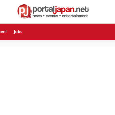
avel
Jobs