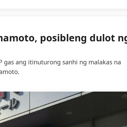
mamoto, posibleng dulot n
 gas ang itinuturong sanhi ng malakas na
mamoto.