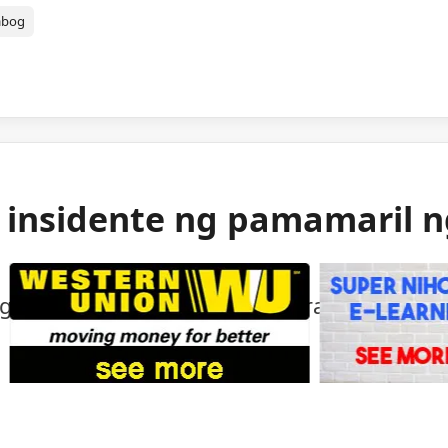
abog
g insidente ng pamamaril 
ng mga awtoridad sa isang bihirang insident