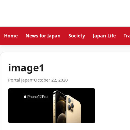
Home
News for Japan
Society
Japan Life
Tr
image1
Portal Japan
•
October 22, 2020