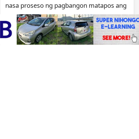
nasa proseso ng pagbangon matapos ang
naganap na
malakas na lindol
kamakailan. Dahil sa pinsalang dulot ng
pagyanig, naging prayoridad ng
pamahalaan ang pagtiyak na hindi na
madaragdagan ang panganib sa mga
residente sa nasabing bahagi ng bansa.
Pagbabantay sa lagay ng
panahon
Bagama’t malayo ang inaasahang
direktang tama ng bagyo, patuloy na