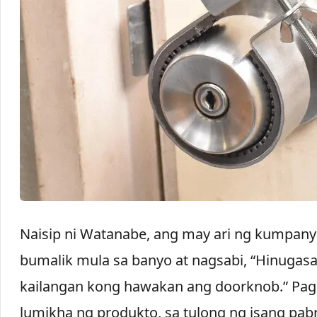
Naisip ni Watanabe, ang may ari ng kumpany
bumalik mula sa banyo at nagsabi, “Hinugas
kailangan kong hawakan ang doorknob.” Pagk
lumikha ng produkto, sa tulong ng isang pa