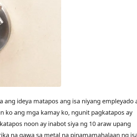
a ang ideya matapos ang isa niyang empleyado 
an ko ang mga kamay ko, ngunit pagkatapos ay
atapos noon ay inabot siya ng 10 araw upang
brika na gawa sa metal na pinamamahalaan ng is