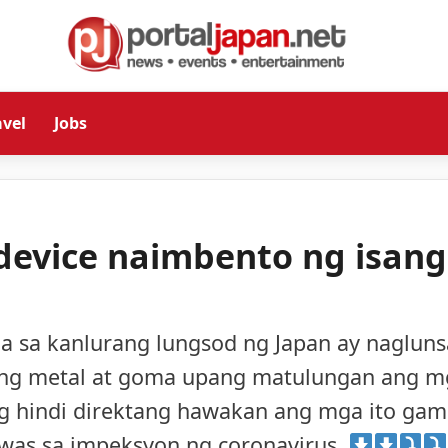
avel
Jobs
device naimbento ng isang
 sa kanlurang lungsod ng Japan ay naglun
it ng metal at goma upang matulungan ang 
 hindi direktang hawakan ang mga ito gam
as sa impeksyon ng coronavirus.