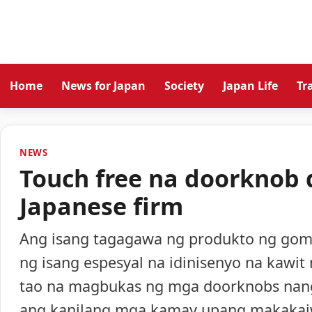
Home
News for Japan
Society
Japan Life
Tr
NEWS
Touch free na doorknob 
Japanese firm
Ang isang tagagawa ng produkto ng goma
ng isang espesyal na idinisenyo na kaw
tao na magbukas ng mga doorknobs nang
ang kanilang mga kamay upang makakaiw