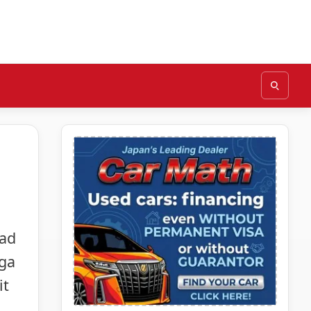
sad
mga
it