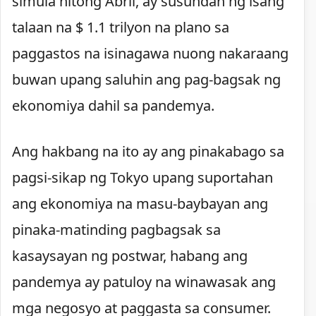
simula nitong Abril, ay susundan ng isang
talaan na $ 1.1 trilyon na plano sa
paggastos na isinagawa nuong nakaraang
buwan upang saluhin ang pag-bagsak ng
ekonomiya dahil sa pandemya.
Ang hakbang na ito ay ang pinakabago sa
pagsi-sikap ng Tokyo upang suportahan
ang ekonomiya na masu-baybayan ang
pinaka-matinding pagbagsak sa
kasaysayan ng postwar, habang ang
pandemya ay patuloy na winawasak ang
mga negosyo at paggasta sa consumer.