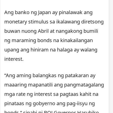
Ang banko ng Japan ay pinalawak ang
monetary stimulus sa ikalawang diretsong
buwan nuong Abril at nangakong bumili
ng maraming bonds na kinakailangan
upang ang hiniram na halaga ay walang
interest.
“Ang aming balangkas ng patakaran ay
maaaring mapanatili ang pangmatagalang
mga rate ng interest sa pagtaas kahit na
pinataas ng gobyerno ang pag-iisyu ng
bonds,” sinabi ni BOJ Governor Haruhiko