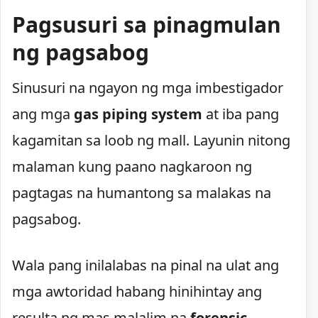
Pagsusuri sa pinagmulan
ng pagsabog
Sinusuri na ngayon ng mga imbestigador
ang mga
gas piping system
at iba pang
kagamitan sa loob ng mall. Layunin nitong
malaman kung paano nagkaroon ng
pagtagas na humantong sa malakas na
pagsabog.
Wala pang inilalabas na pinal na ulat ang
mga awtoridad habang hinihintay ang
resulta ng mas malalim na
forensic