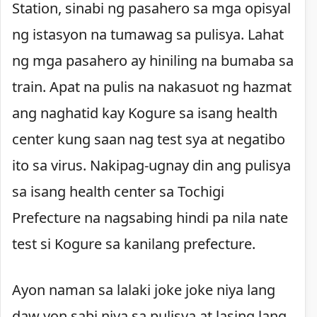
Station, sinabi ng pasahero sa mga opisyal
ng istasyon na tumawag sa pulisya. Lahat
ng mga pasahero ay hiniling na bumaba sa
train. Apat na pulis na nakasuot ng hazmat
ang naghatid kay Kogure sa isang health
center kung saan nag test sya at negatibo
ito sa virus. Nakipag-ugnay din ang pulisya
sa isang health center sa Tochigi
Prefecture na nagsabing hindi pa nila nate
test si Kogure sa kanilang prefecture.
Ayon naman sa lalaki joke joke niya lang
daw yon sabi niya sa pulisya at lasing lang