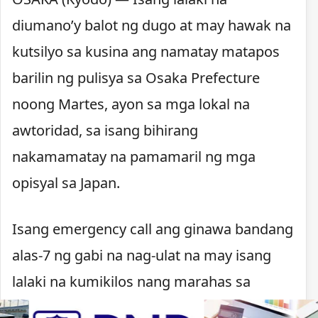
diumano’y balot ng dugo at may hawak na
kutsilyo sa kusina ang namatay matapos
barilin ng pulisya sa Osaka Prefecture
noong Martes, ayon sa mga lokal na
awtoridad, sa isang bihirang
nakamamatay na pamamaril ng mga
opisyal sa Japan.
Isang emergency call ang ginawa bandang
alas-7 ng gabi na nag-ulat na may isang
lalaki na kumikilos nang marahas sa
Kawachinagano. Nagpaputok ang pulisya