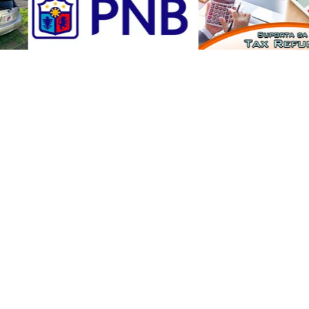
matapos lumapit ang lalaki, may hawak na
kutsilyo, sa mga pulis na tumugon sa
tawag.
Sa ilalim ng batas ng Japan, maaaring
gumamit ng armas ang mga pulis kapag
kinakailangan upang arestuhin ang
suspek, pigilan ang pagtakas, protektahan
ang sarili o ang iba, o supilin ang paglaban
sa opisyal na tungkulin.
Sinabi ng pulisya na inaresto ang lalaki sa