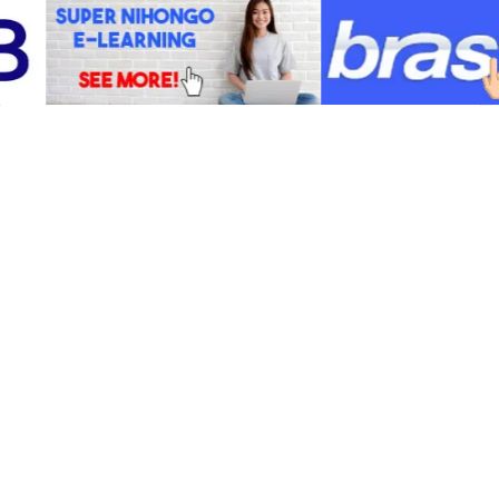
Pagsusuri sa pinagmulan
ng pagsabog
Sinusuri na ngayon ng mga imbestigador
ang mga
gas piping system
at iba pang
kagamitan sa loob ng mall. Layunin nitong
malaman kung paano nagkaroon ng
pagtagas na humantong sa malakas na
pagsabog.
Wala pang inilalabas na pinal na ulat ang
mga awtoridad habang hinihintay ang
resulta ng mas malalim na
forensic