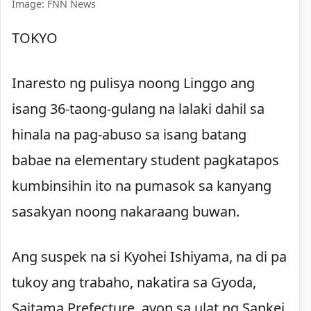
Image: FNN News
TOKYO
Inaresto ng pulisya noong Linggo ang
isang 36-taong-gulang na lalaki dahil sa
hinala na pag-abuso sa isang batang
babae na elementary student pagkatapos
kumbinsihin ito na pumasok sa kanyang
sasakyan noong nakaraang buwan.
Ang suspek na si Kyohei Ishiyama, na di pa
tukoy ang trabaho, nakatira sa Gyoda,
Saitama Prefecture, ayon sa ulat ng Sankei