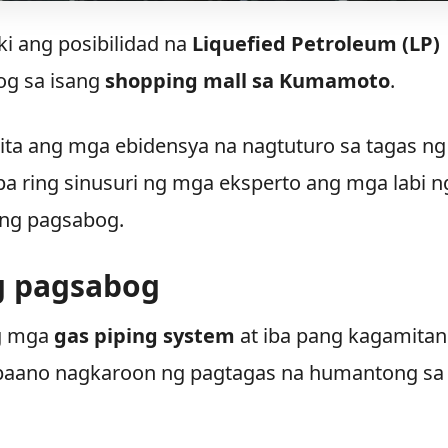
i ang posibilidad na
Liquefied Petroleum (LP)
og sa isang
shopping mall sa Kumamoto
.
kita ang mga ebidensya na nagtuturo sa tagas ng
pa ring sinusuri ng mga eksperto ang mga labi n
 ng pagsabog.
g pagsabog
ng mga
gas piping system
at iba pang kagamitan
 paano nagkaroon ng pagtagas na humantong sa