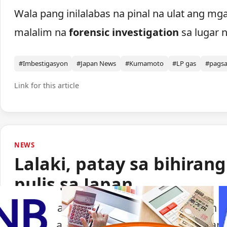
Wala pang inilalabas na pinal na ulat ang mg
malalim na
forensic investigation
sa lugar n
#Imbestigasyon
#Japan News
#Kumamoto
#LP gas
#pags
Link for this article
NEWS
Lalaki, patay sa bihiran
pulis sa Japan
Isang lalaki ang nasawi matapos barilin 
ng paggamit ng baril ng pulisya sa Japan.