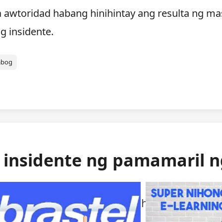
a awtoridad habang hinihintay ang resulta ng ma
g insidente.
abog
g insidente ng pamamaril 
ng mga awtoridad sa isang bihirang insident