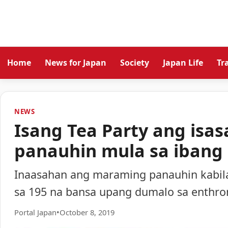
Home
News for Japan
Society
Japan Life
Tr
NEWS
Isang Tea Party ang isa
panauhin mula sa ibang
Inaasahan ang maraming panauhin kabila
sa 195 na bansa upang dumalo sa enthr
Portal Japan
•
October 8, 2019