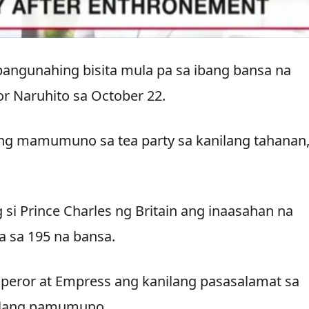
pangunahing bisita mula pa sa ibang bansa na
 Naruhito sa October 22.
ng mamumuno sa tea party sa kanilang tahanan
si Prince Charles ng Britain ang inaasahan na
 sa 195 na bansa.
mperor at Empress ang kanilang pasasalamat sa
nilang pamumuno.