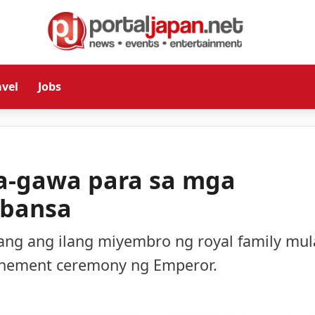
avel
Jobs
sa-gawa para sa mga
 bansa
ng ang ilang miyembro ng royal family mul
onement ceremony ng Emperor.