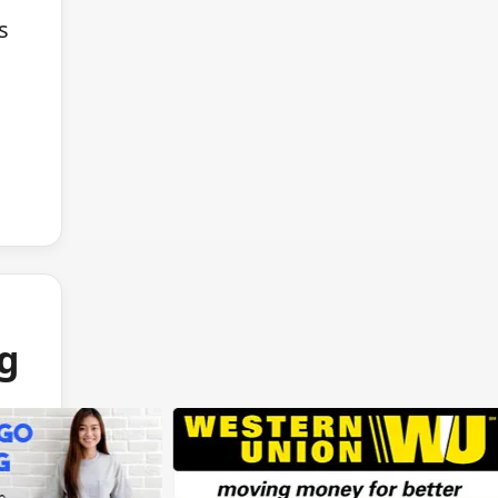
s
ng
e