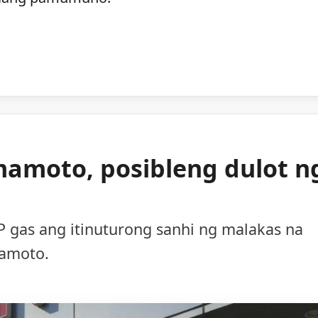
mamoto, posibleng dulot n
 gas ang itinuturong sanhi ng malakas na
mamoto.