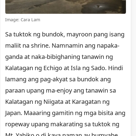
Image: Cara Lam
Sa tuktok ng bundok, mayroon pang isang
maliit na shrine. Namnamin ang napaka-
ganda at naka-bibighaning tanawin ng
Kalatagan ng Echigo at Isla ng Sado. Hindi
lamang ang pag-akyat sa bundok ang
paraan upang ma-enjoy ang tanawin sa
Kalatagan ng Niigata at Karagatan ng
Japan. Maaaring gamitin ng mga bisita ang
ropeway upang makarating sa tuktok ng
Mt. Yahiko o di kaya naman ay bumyahe