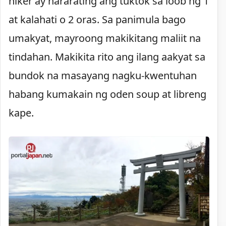
hiker ay nararating ang tuktok sa loob ng 1
at kalahati o 2 oras. Sa panimula bago
umakyat, mayroong makikitang maliit na
tindahan. Makikita rito ang ilang aakyat sa
bundok na masayang nagku-kwentuhan
habang kumakain ng oden soup at libreng
kape.