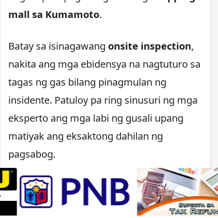
mall sa Kumamoto
.
Batay sa isinagawang
onsite inspection
,
nakita ang mga ebidensya na nagtuturo sa
tagas ng gas bilang pinagmulan ng
insidente. Patuloy pa ring sinusuri ng mga
eksperto ang mga labi ng gusali upang
matiyak ang eksaktong dahilan ng
pagsabog.
Pagsusuri sa pinagmulan
ng pagsabog