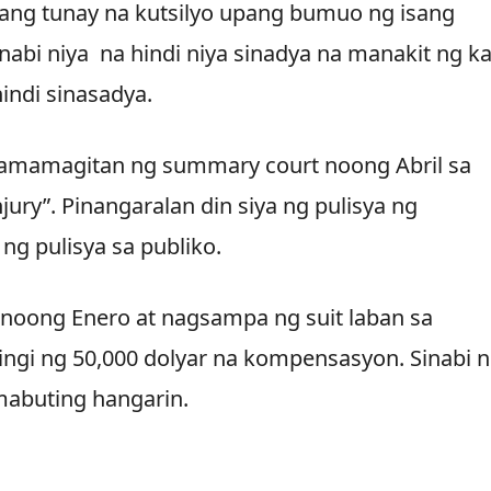
isang tunay na kutsilyo upang bumuo ng isang
bi niya na hindi niya sinadya na manakit ng ka
indi sinasadya.
 pamamagitan ng summary court noong Abril sa
jury”. Pinangaralan din siya ng pulisya ng
ng pulisya sa publiko.
 noong Enero at nagsampa ng suit laban sa
gi ng 50,000 dolyar na kompensasyon. Sinabi 
mabuting hangarin.