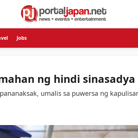
avel
Jobs
amahan ng hindi sinasadya
 pananaksak, umalis sa puwersa ng kapulisa