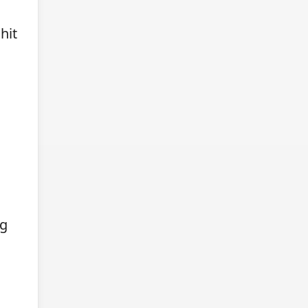
hit
ng