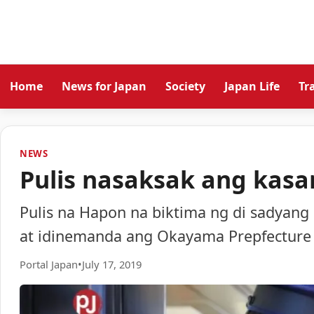
Home
News for Japan
Society
Japan Life
Tr
NEWS
Pulis nasaksak ang kas
Pulis na Hapon na biktima ng di sadyang
at idinemanda ang Okayama Prepfecture
Portal Japan
•
July 17, 2019