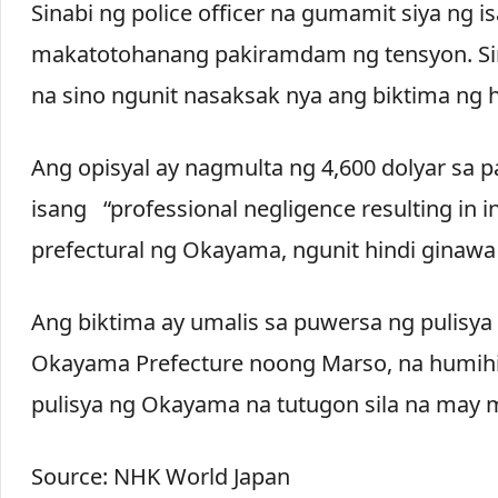
Sinabi ng police officer na gumamit siya ng 
makatotohanang pakiramdam ng tensyon. Sina
na sino ngunit nasaksak nya ang biktima ng h
Ang opisyal ay nagmulta ng 4,600 dolyar sa
isang “professional negligence resulting in in
prefectural ng Okayama, ngunit hindi ginawa 
Ang biktima ay umalis sa puwersa ng pulisya
Okayama Prefecture noong Marso, na humihin
pulisya ng Okayama na tutugon sila na may 
Source: NHK World Japan