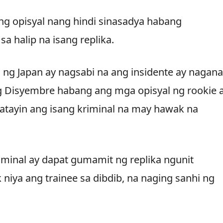
ng opisyal nang hindi sinasadya habang
a halip na isang replika.
 ng Japan ay nagsabi na ang insidente ay nagan
g Disyembre habang ang mga opisyal ng rookie 
tayin ang isang kriminal na may hawak na
riminal ay dapat gumamit ng replika ngunit
 niya ang trainee sa dibdib, na naging sanhi ng