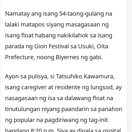
Namatay ang isang 54-taong-gulang na
lalaki matapos siyang masagasaan ng
isang float habang nakikilahok sa isang
parada ng Gion Festival sa Usuki, Oita
Prefecture, noong Biyernes ng gabi.
Ayon sa pulisya, si Tatsuhiko Kawamura,
isang caregiver at residente ng lungsod, ay
nasagasaan ng isa sa dalawang float na
tinutulungan niyang paandarin sa panahon
ng popular na pagdiriwang ng tag-init
bandang 8:20 p.m. Siya ay dinala sa ospital