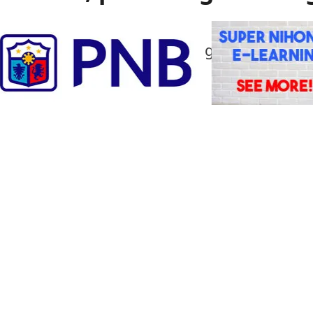
 gas ang itinuturong sanhi ng malakas na
mamoto.