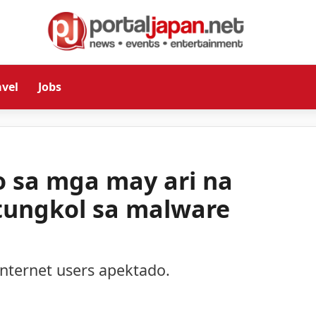
avel
Jobs
o sa mga may ari na
tungkol sa malware
Internet users apektado.