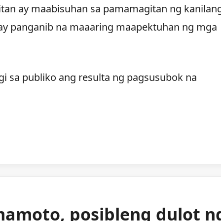
tan ay maabisuhan sa pamamagitan ng kanilan
 may panganib na maaaring maapektuhan ng mga
hagi sa publiko ang resulta ng pagsusubok na
mamoto, posibleng dulot n