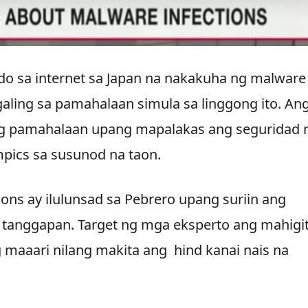
o sa internet sa Japan na nakakuha ng malware
aling sa pamahalaan simula sa linggong ito. An
 ng pamahalaan upang mapalakas ang seguridad 
mpics sa susunod na taon.
ons ay ilulunsad sa Pebrero upang suriin ang
 tanggapan. Target ng mga eksperto ang mahigit
maaari nilang makita ang hind kanai nais na