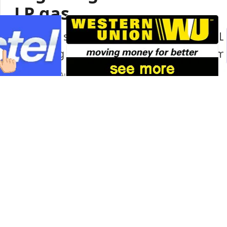
LP gas
Lumabas sa paunang imbestigasyon na LP
pagsabog sa isang shopping mall sa Ku
Portal Japan
•
August 6, 2026