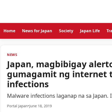
Home
News for Japan
Society
Japan Life
Tr
NEWS
Japan, magbibigay alert
gumagamit ng internet 
infections
Malware infections laganap na sa Japan. 
Portal Japan
•
June 18, 2019