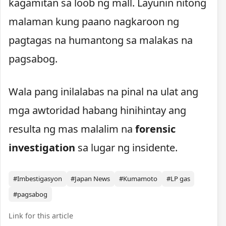
kagamitan sa loob ng mall. Layunin nitong
malaman kung paano nagkaroon ng
pagtagas na humantong sa malakas na
pagsabog.
Wala pang inilalabas na pinal na ulat ang
mga awtoridad habang hinihintay ang
resulta ng mas malalim na
forensic
investigation
sa lugar ng insidente.
#Imbestigasyon
#Japan News
#Kumamoto
#LP gas
#pagsabog
Link for this article