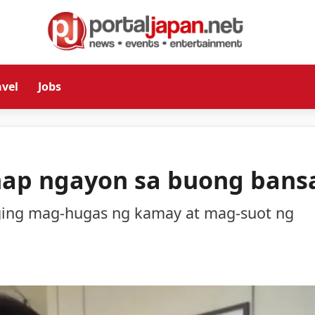
avel
Jobs
anap ngayon sa buong bans
laging mag-hugas ng kamay at mag-suot ng