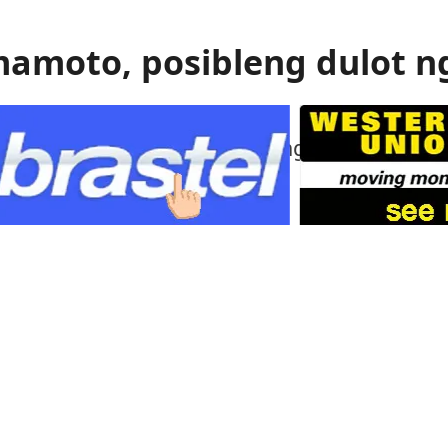
mamoto, posibleng dulot n
 gas ang itinuturong sanhi ng malakas na
mamoto.