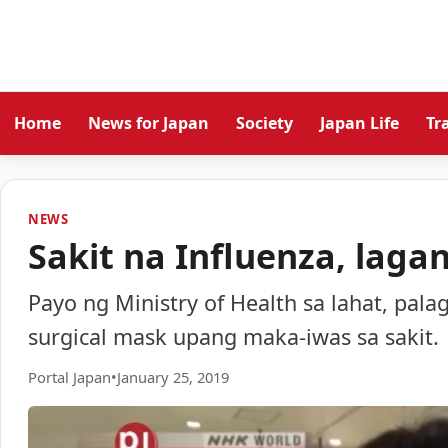
Home
News for Japan
Society
Japan Life
Tr
NEWS
Sakit na Influenza, lag
Payo ng Ministry of Health sa lahat, pa
surgical mask upang maka-iwas sa sakit.
Portal Japan
•
January 25, 2019