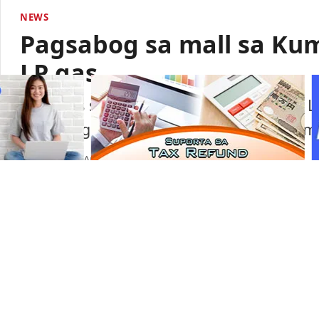
NEWS
Pagsabog sa mall sa Ku
LP gas
Lumabas sa paunang imbestigasyon na LP
pagsabog sa isang shopping mall sa Ku
Portal Japan
•
August 6, 2026