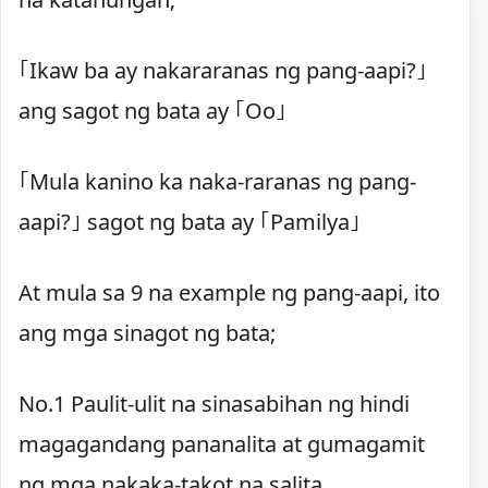
｢Ikaw ba ay nakararanas ng pang-aapi?｣
ang sagot ng bata ay ｢Oo｣
｢Mula kanino ka naka-raranas ng pang-
aapi?｣ sagot ng bata ay ｢Pamilya｣
At mula sa 9 na example ng pang-aapi, ito
ang mga sinagot ng bata;
No.1 Paulit-ulit na sinasabihan ng hindi
magagandang pananalita at gumagamit
ng mga nakaka-takot na salita.