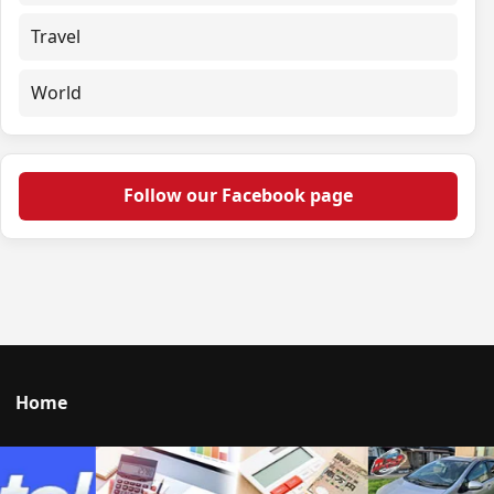
Travel
World
Follow our Facebook page
Home
Talk to us