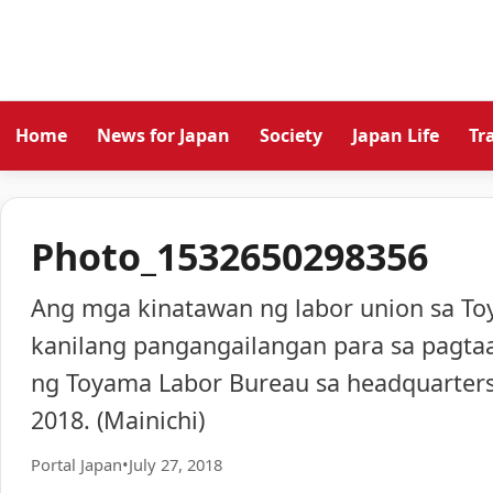
Home
News for Japan
Society
Japan Life
Tr
Photo_1532650298356
Ang mga kinatawan ng labor union sa To
kanilang pangangailangan para sa pagta
ng Toyama Labor Bureau sa headquarters
2018. (Mainichi)
Portal Japan
•
July 27, 2018