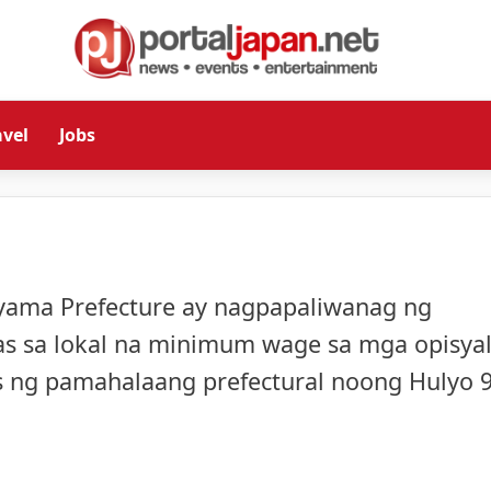
avel
Jobs
yama Prefecture ay nagpapaliwanag ng
as sa lokal na minimum wage sa mga opisya
 ng pamahalaang prefectural noong Hulyo 9