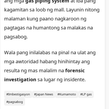
ang mga
gas piping system
at iba pang
kagamitan sa loob ng mall. Layunin nitong
malaman kung paano nagkaroon ng
pagtagas na humantong sa malakas na
pagsabog.
Wala pang inilalabas na pinal na ulat ang
mga awtoridad habang hinihintay ang
resulta ng mas malalim na
forensic
investigation
sa lugar ng insidente.
#Imbestigasyon
#Japan News
#Kumamoto
#LP gas
#pagsabog