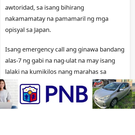
awtoridad, sa isang bihirang
nakamamatay na pamamaril ng mga
opisyal sa Japan.
Isang emergency call ang ginawa bandang
alas-7 ng gabi na nag-ulat na may isang
lalaki na kumikilos nang marahas sa
Kawachinagano. Nagpaputok ang pulisya
matapos lumapit ang lalaki, may hawak na
kutsilyo, sa mga pulis na tumugon sa
tawag.