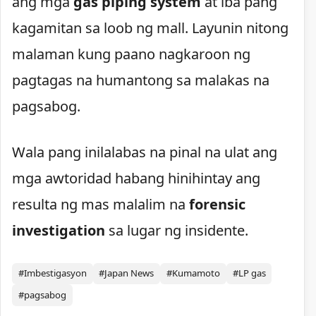
ang mga
gas piping system
at iba pang
kagamitan sa loob ng mall. Layunin nitong
malaman kung paano nagkaroon ng
pagtagas na humantong sa malakas na
pagsabog.
Wala pang inilalabas na pinal na ulat ang
mga awtoridad habang hinihintay ang
resulta ng mas malalim na
forensic
investigation
sa lugar ng insidente.
#Imbestigasyon
#Japan News
#Kumamoto
#LP gas
#pagsabog