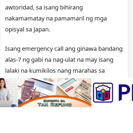
awtoridad, sa isang bihirang
nakamamatay na pamamaril ng mga
opisyal sa Japan.
Isang emergency call ang ginawa bandang
alas-7 ng gabi na nag-ulat na may isang
lalaki na kumikilos nang marahas sa
Kawachinagano. Nagpaputok ang pulisya
matapos lumapit ang lalaki, may hawak na
kutsilyo, sa mga pulis na tumugon sa
tawag.