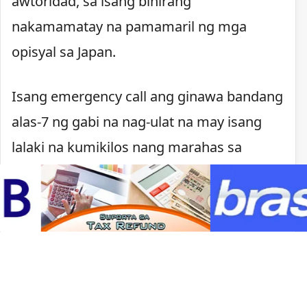
awtoridad, sa isang bihirang
nakamamatay na pamamaril ng mga
opisyal sa Japan.
Isang emergency call ang ginawa bandang
alas-7 ng gabi na nag-ulat na may isang
lalaki na kumikilos nang marahas sa
Kawachinagano. Nagpaputok ang pulisya
matapos lumapit ang lalaki, may hawak na
kutsilyo, sa mga pulis na tumugon sa
tawag.
Sa ilalim ng batas ng Japan, maaaring