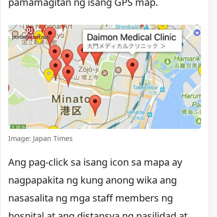
pamamagitan ng isang GPS map.
Image: Japan Times
Ang pag-click sa isang icon sa mapa ay
nagpapakita ng kung anong wika ang
nasasalita ng mga staff members ng
hospital at ang distansya ng pasilidad at