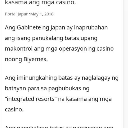
kasama ang mga casino.
Portal Japan
•
May 1, 2018
Ang Gabinete ng Japan ay inaprubahan
ang isang panukalang batas upang
makontrol ang mga operasyon ng casino
noong Biyernes.
Ang iminungkahing batas ay naglalagay ng
batayan para sa pagbubukas ng
“integrated resorts” na kasama ang mga
casino.
Ang panukalang batas ay papayagan ang