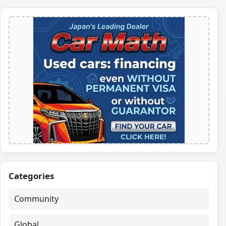
Categories
Community
Global