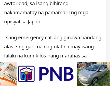
awtoridad, sa isang bihirang
nakamamatay na pamamaril ng mga
opisyal sa Japan.
Isang emergency call ang ginawa bandang
alas-7 ng gabi na nag-ulat na may isang
lalaki na kumikilos nang marahas sa
Kawachinagano. Nagpaputok ang pulisya
matapos lumapit ang lalaki, may hawak na
kutsilyo, sa mga pulis na tumugon sa
tawag.
Sa ilalim ng batas ng Japan, maaaring