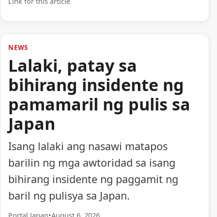
Link for this article
NEWS
Lalaki, patay sa
bihirang insidente ng
pamamaril ng pulis sa
Japan
Isang lalaki ang nasawi matapos
barilin ng mga awtoridad sa isang
bihirang insidente ng paggamit ng
baril ng pulisya sa Japan.
Portal Japan
•
August 6, 2026