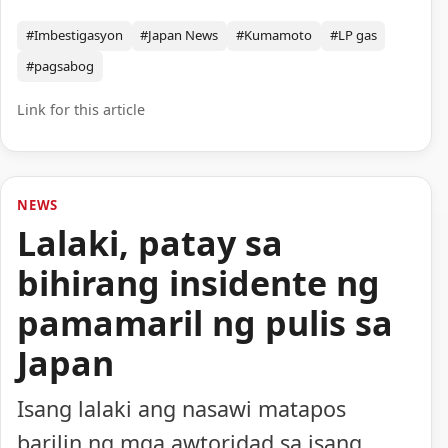
#Imbestigasyon
#Japan News
#Kumamoto
#LP gas
#pagsabog
Link for this article
NEWS
Lalaki, patay sa
bihirang insidente ng
pamamaril ng pulis sa
Japan
Isang lalaki ang nasawi matapos
barilin ng mga awtoridad sa isang