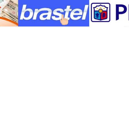
naganap na
malakas na lindol
kamakailan. Dahil sa pinsalang dulot ng
pagyanig, naging prayoridad ng
pamahalaan ang pagtiyak na hindi na
madaragdagan ang panganib sa mga
residente sa nasabing bahagi ng bansa.
Pagbabantay sa lagay ng
panahon
Bagama’t malayo ang inaasahang
direktang tama ng bagyo, patuloy na
nagpapaalala ang mga
weather bureau