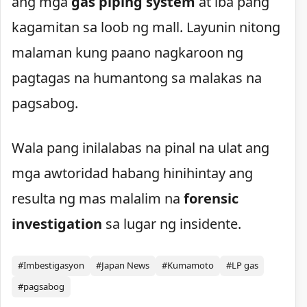
ang mga
gas piping system
at iba pang
kagamitan sa loob ng mall. Layunin nitong
malaman kung paano nagkaroon ng
pagtagas na humantong sa malakas na
pagsabog.
Wala pang inilalabas na pinal na ulat ang
mga awtoridad habang hinihintay ang
resulta ng mas malalim na
forensic
investigation
sa lugar ng insidente.
#Imbestigasyon
#Japan News
#Kumamoto
#LP gas
#pagsabog