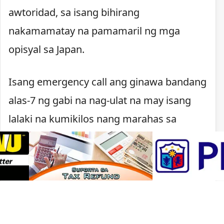
awtoridad, sa isang bihirang
nakamamatay na pamamaril ng mga
opisyal sa Japan.
Isang emergency call ang ginawa bandang
alas-7 ng gabi na nag-ulat na may isang
lalaki na kumikilos nang marahas sa
Kawachinagano. Nagpaputok ang pulisya
matapos lumapit ang lalaki, may hawak na
kutsilyo, sa mga pulis na tumugon sa
tawag.