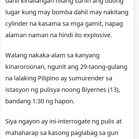
dahil kinailangan nilang suriin ang buong
lugar kung may bomba dahil may nakitang
cylinder na kasama sa mga gamit, napag
alaman naman na hindi ito explosive.
Walang nakaka-alam sa kanyang
kinaroroonan, ngunit ang 29-taong-gulang
na lalaking Pilipino ay sumurender sa
istasyon ng pulisya noong Biyernes (13),
bandang 1:30 ng hapon.
Siya ngayon ay ini-interrogate ng pulis at
mahaharap sa kasong paglabag sa gun