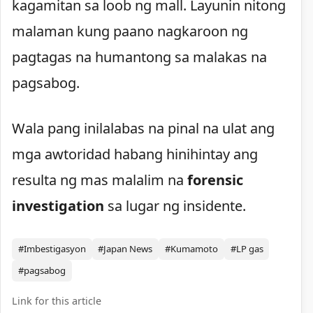
kagamitan sa loob ng mall. Layunin nitong
malaman kung paano nagkaroon ng
pagtagas na humantong sa malakas na
pagsabog.
Wala pang inilalabas na pinal na ulat ang
mga awtoridad habang hinihintay ang
resulta ng mas malalim na
forensic
investigation
sa lugar ng insidente.
#Imbestigasyon
#Japan News
#Kumamoto
#LP gas
#pagsabog
Link for this article