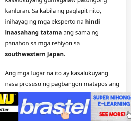
kanluran. Sa kabila ng paglapit nito,
inihayag ng mga eksperto na
hindi
inaasahang tatama
ang sama ng
panahon sa mga rehiyon sa
southwestern Japan
.
Ang mga lugar na ito ay kasalukuyang
nasa proseso ng pagbangon matapos ang
naganap na
malakas na lindol
kamakailan. Dahil sa pinsalang dulot ng
pagyanig, naging prayoridad ng
pamahalaan ang pagtiyak na hindi na