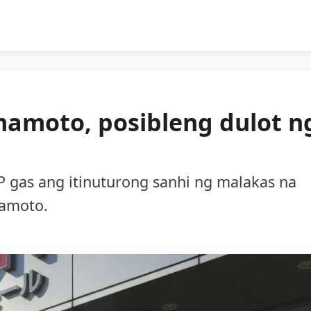
mamoto, posibleng dulot n
 gas ang itinuturong sanhi ng malakas na
mamoto.