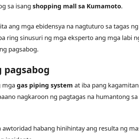
og sa isang
shopping mall sa Kumamoto
.
kita ang mga ebidensya na nagtuturo sa tagas ng
pa ring sinusuri ng mga eksperto ang mga labi n
 ng pagsabog.
g pagsabog
ng mga
gas piping system
at iba pang kagamitan
 paano nagkaroon ng pagtagas na humantong sa
a awtoridad habang hinihintay ang resulta ng ma