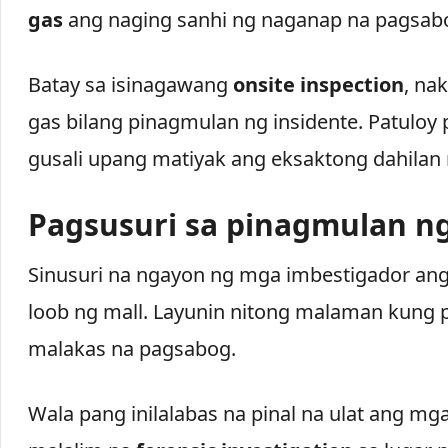
gas
ang naging sanhi ng naganap na pagsab
Batay sa isinagawang
onsite inspection
, na
gas bilang pinagmulan ng insidente. Patuloy 
gusali upang matiyak ang eksaktong dahilan
Pagsusuri sa pinagmulan n
Sinusuri na ngayon ng mga imbestigador a
loob ng mall. Layunin nitong malaman kung
malakas na pagsabog.
Wala pang inilalabas na pinal na ulat ang mg