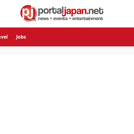
avel
Jobs