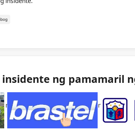
g insidente.
abog
g insidente ng pamamaril 
ng mga awtoridad sa isang bihirang insident