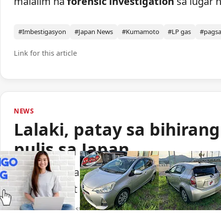
malalim na
forensic investigation
sa lugar n
#Imbestigasyon
#Japan News
#Kumamoto
#LP gas
#pags
Link for this article
NEWS
Lalaki, patay sa bihiran
pulis sa Japan
Isang lalaki ang nasawi matapos barilin 
ng paggamit ng baril ng pulisya sa Japan.
Portal Japan
•
August 6, 2026