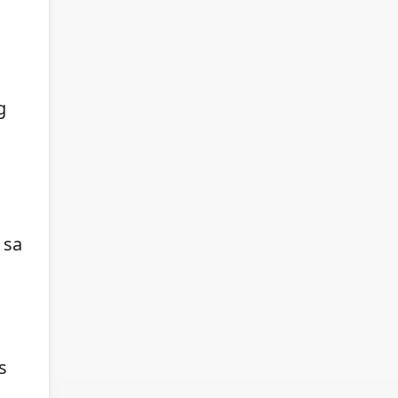
g
 sa
s