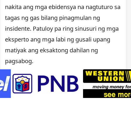
nakita ang mga ebidensya na nagtuturo sa
tagas ng gas bilang pinagmulan ng
insidente. Patuloy pa ring sinusuri ng mga
eksperto ang mga labi ng gusali upang
matiyak ang eksaktong dahilan ng
pagsabog.
Pagsusuri sa pinagmulan
ng pagsabog
Sinusuri na ngayon ng mga imbestigador
ang mga
gas piping system
at iba pang
kagamitan sa loob ng mall. Layunin nitong