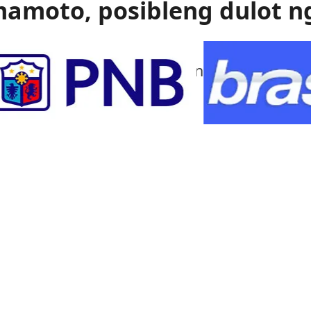
mamoto, posibleng dulot n
 gas ang itinuturong sanhi ng malakas na
mamoto.