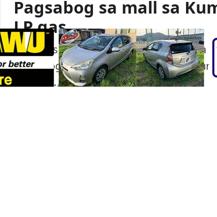
Pagsabog sa mall sa Ku
LP gas
Lumabas sa paunang imbestigasyon na LP
pagsabog sa isang shopping mall sa Ku
Portal Japan
•
August 6, 2026