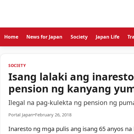
Home
News for Japan
Society
Japan Life
Tr
SOCIETY
Isang lalaki ang inarest
pension ng kanyang yuma
Ilegal na pag-kulekta ng pension ng puma
Portal Japan
•
February 26, 2018
Inaresto ng mga pulis ang isang 65 anyos na 