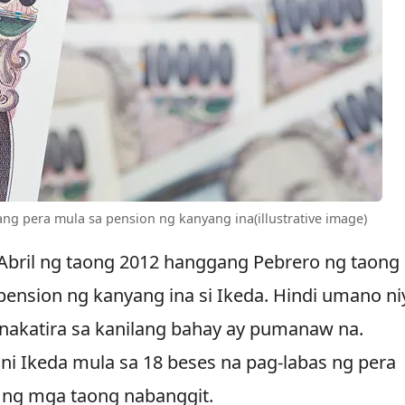
ang pera mula sa pension ng kanyang ina(illustrative image)
 Abril ng taong 2012 hanggang Pebrero ng taong
pension ng kanyang ina si Ikeda. Hindi umano ni
 nakatira sa kanilang bahay ay pumanaw na.
 ni Ikeda mula sa 18 beses na pag-labas ng pera
 ng mga taong nabanggit.