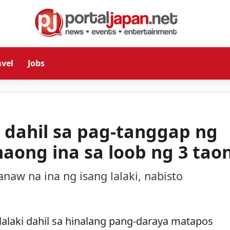
avel
Jobs
o dahil sa pag-tanggap ng
ong ina sa loob ng 3 tao
naw na ina ng isang lalaki, nabisto
lalaki dahil sa hinalang pang-daraya matapos