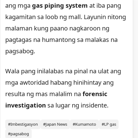
ang mga
gas piping system
at iba pang
kagamitan sa loob ng mall. Layunin nitong
malaman kung paano nagkaroon ng
pagtagas na humantong sa malakas na
pagsabog.
Wala pang inilalabas na pinal na ulat ang
mga awtoridad habang hinihintay ang
resulta ng mas malalim na
forensic
investigation
sa lugar ng insidente.
#Imbestigasyon
#Japan News
#Kumamoto
#LP gas
#pagsabog