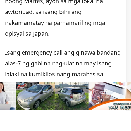
noong Martes, ayon sa mga lokal na
awtoridad, sa isang bihirang
nakamamatay na pamamaril ng mga
opisyal sa Japan.
Isang emergency call ang ginawa bandang
alas-7 ng gabi na nag-ulat na may isang
lalaki na kumikilos nang marahas sa
Kawachinagano. Nagpaputok ang pulisya
matapos lumapit ang lalaki, may hawak na
kutsilyo, sa mga pulis na tumugon sa
tawag.