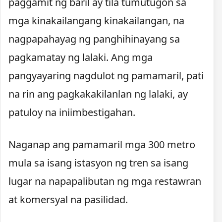
paggamit ng baril ay tila tumutugon sa
mga kinakailangang kinakailangan, na
nagpapahayag ng panghihinayang sa
pagkamatay ng lalaki. Ang mga
pangyayaring nagdulot ng pamamaril, pati
na rin ang pagkakakilanlan ng lalaki, ay
patuloy na iniimbestigahan.
Naganap ang pamamaril mga 300 metro
mula sa isang istasyon ng tren sa isang
lugar na napapalibutan ng mga restawran
at komersyal na pasilidad.