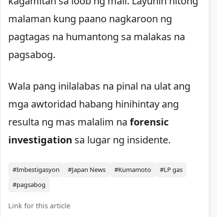
kagamitan sa loob ng mall. Layunin nitong
malaman kung paano nagkaroon ng
pagtagas na humantong sa malakas na
pagsabog.
Wala pang inilalabas na pinal na ulat ang
mga awtoridad habang hinihintay ang
resulta ng mas malalim na
forensic
investigation
sa lugar ng insidente.
#Imbestigasyon
#Japan News
#Kumamoto
#LP gas
#pagsabog
Link for this article