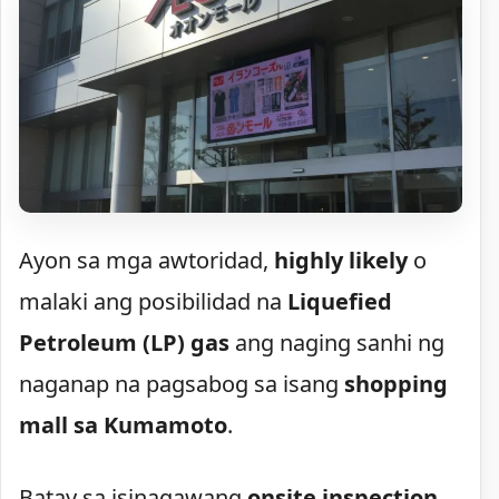
Ayon sa mga awtoridad,
highly likely
o
malaki ang posibilidad na
Liquefied
Petroleum (LP) gas
ang naging sanhi ng
naganap na pagsabog sa isang
shopping
mall sa Kumamoto
.
Batay sa isinagawang
onsite inspection
,