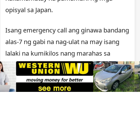
opisyal sa Japan.
Isang emergency call ang ginawa bandang
alas-7 ng gabi na nag-ulat na may isang
lalaki na kumikilos nang marahas sa
Kawachinagano. Nagpaputok ang pulisya
matapos lumapit ang lalaki, may hawak na
kutsilyo, sa mga pulis na tumugon sa
tawag.
Sa ilalim ng batas ng Japan, maaaring
gumamit ng armas ang mga pulis kapag