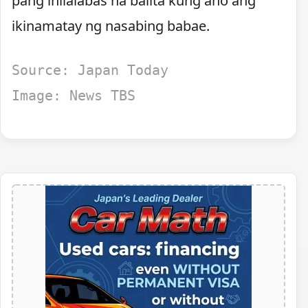
pang inilalabas na balita kung ano ang
ikinamatay ng nasabing babae.
Source: Japan Today
Image: News TBS