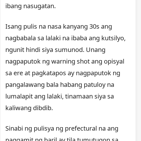
ibang nasugatan.
Isang pulis na nasa kanyang 30s ang
nagbabala sa lalaki na ibaba ang kutsilyo,
ngunit hindi siya sumunod. Unang
nagpaputok ng warning shot ang opisyal
sa ere at pagkatapos ay nagpaputok ng
pangalawang bala habang patuloy na
lumalapit ang lalaki, tinamaan siya sa
kaliwang dibdib.
Sinabi ng pulisya ng prefectural na ang
paggamit ng baril ay tila tumutugon sa