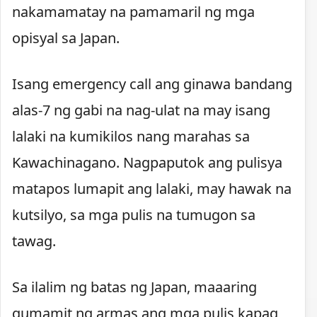
nakamamatay na pamamaril ng mga
opisyal sa Japan.
Isang emergency call ang ginawa bandang
alas-7 ng gabi na nag-ulat na may isang
lalaki na kumikilos nang marahas sa
Kawachinagano. Nagpaputok ang pulisya
matapos lumapit ang lalaki, may hawak na
kutsilyo, sa mga pulis na tumugon sa
tawag.
Sa ilalim ng batas ng Japan, maaaring
gumamit ng armas ang mga pulis kapag