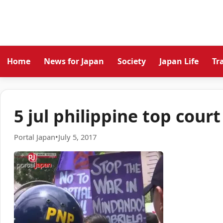
Home
News for Japan
Society
Japan Life
Tr
5 jul philippine top court
Portal Japan
•
July 5, 2017