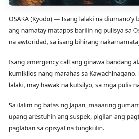
OSAKA (Kyodo) — Isang lalaki na diumano’y b
ang namatay matapos barilin ng pulisya sa O
na awtoridad, sa isang bihirang nakamamata
Isang emergency call ang ginawa bandang alas
kumikilos nang marahas sa Kawachinagano. 
lalaki, may hawak na kutsilyo, sa mga pulis 
Sa ilalim ng batas ng Japan, maaaring guma
upang arestuhin ang suspek, pigilan ang pagta
paglaban sa opisyal na tungkulin.