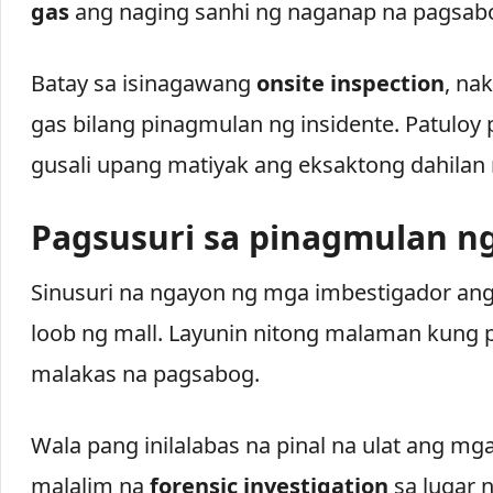
gas
ang naging sanhi ng naganap na pagsab
Batay sa isinagawang
onsite inspection
, na
gas bilang pinagmulan ng insidente. Patuloy 
gusali upang matiyak ang eksaktong dahilan
Pagsusuri sa pinagmulan n
Sinusuri na ngayon ng mga imbestigador a
loob ng mall. Layunin nitong malaman kung
malakas na pagsabog.
Wala pang inilalabas na pinal na ulat ang mg
malalim na
forensic investigation
sa lugar n