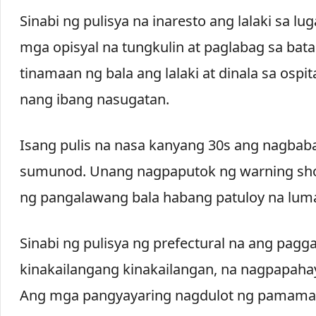
Sinabi ng pulisya na inaresto ang lalaki sa lu
mga opisyal na tungkulin at paglabag sa bata
tinamaan ng bala ang lalaki at dinala sa osp
nang ibang nasugatan.
Isang pulis na nasa kanyang 30s ang nagbabala
sumunod. Unang nagpaputok ng warning shot
ng pangalawang bala habang patuloy na lumala
Sinabi ng pulisya ng prefectural na ang pagg
kinakailangang kinakailangan, na nagpapaha
Ang mga pangyayaring nagdulot ng pamamaril,