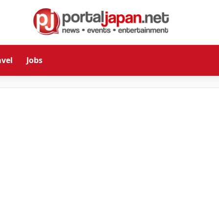
avel
Jobs