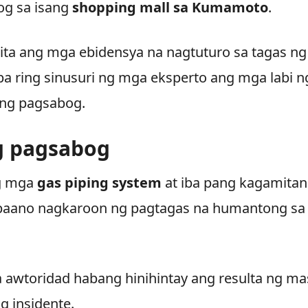
og sa isang
shopping mall sa Kumamoto
.
kita ang mga ebidensya na nagtuturo sa tagas ng
pa ring sinusuri ng mga eksperto ang mga labi n
 ng pagsabog.
g pagsabog
ng mga
gas piping system
at iba pang kagamitan
 paano nagkaroon ng pagtagas na humantong sa
a awtoridad habang hinihintay ang resulta ng ma
g insidente.