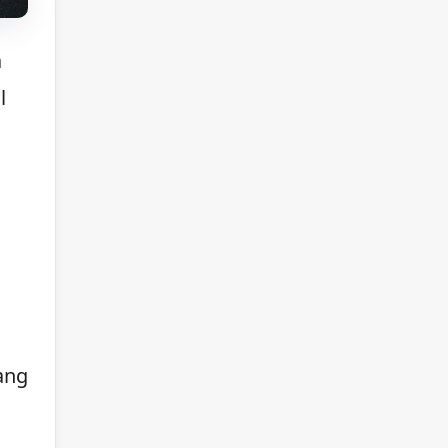
a
l
 ang