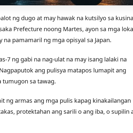
alot ng dugo at may hawak na kutsilyo sa kusin
saka Prefecture noong Martes, ayon sa mga loka
y na pamamaril ng mga opisyal sa Japan.
-7 ng gabi na nag-ulat na may isang lalaki na
Nagpaputok ang pulisya matapos lumapit ang
na tumugon sa tawag.
mit ng armas ang mga pulis kapag kinakailangan
kas, protektahan ang sarili o ang iba, o supilin