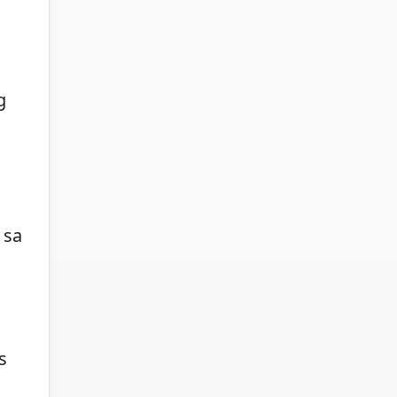
g
 sa
s