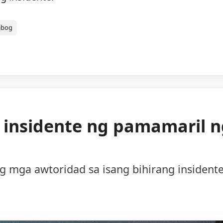
abog
g insidente ng pamamaril 
ng mga awtoridad sa isang bihirang insident