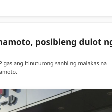
mamoto, posibleng dulot n
 gas ang itinuturong sanhi ng malakas na
mamoto.