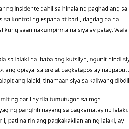
gar ng insidente dahil sa hinala ng paghadlang sa
s sa kontrol ng espada at baril, dagdag pa na
ital kung saan nakumpirma na siya ay patay. Wala
 sa lalaki na ibaba ang kutsilyo, ngunit hindi si
 ang opisyal sa ere at pagkatapos ay nagpaput
pit ang lalaki, tinamaan siya sa kaliwang dibdi
amit ng baril ay tila tumutugon sa mga
yag ng panghihinayang sa pagkamatay ng lalaki.
 pati na rin ang pagkakakilanlan ng lalaki, ay