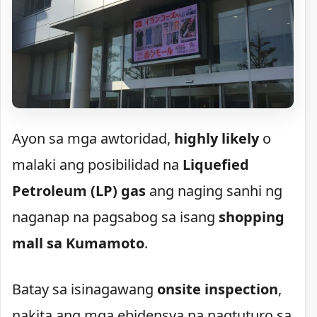
Ayon sa mga awtoridad,
highly likely
o
malaki ang posibilidad na
Liquefied
Petroleum (LP) gas
ang naging sanhi ng
naganap na pagsabog sa isang
shopping
mall sa Kumamoto
.
Batay sa isinagawang
onsite inspection
,
nakita ang mga ebidensya na nagtuturo sa