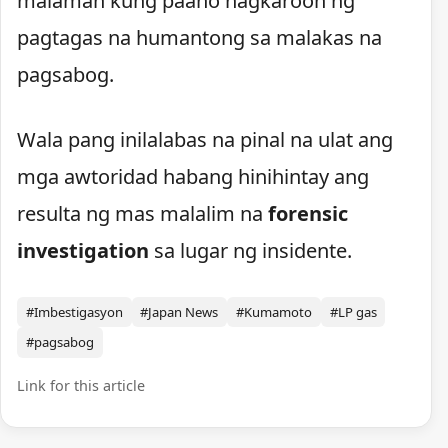
malaman kung paano nagkaroon ng
pagtagas na humantong sa malakas na
pagsabog.
Wala pang inilalabas na pinal na ulat ang
mga awtoridad habang hinihintay ang
resulta ng mas malalim na
forensic
investigation
sa lugar ng insidente.
#Imbestigasyon
#Japan News
#Kumamoto
#LP gas
#pagsabog
Link for this article