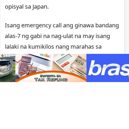
opisyal sa Japan.
Isang emergency call ang ginawa bandang
alas-7 ng gabi na nag-ulat na may isang
lalaki na kumikilos nang marahas sa
Kawachinagano. Nagpaputok ang pulisya
matapos lumapit ang lalaki, may hawak na
kutsilyo, sa mga pulis na tumugon sa
tawag.
Sa ilalim ng batas ng Japan, maaaring
gumamit ng armas ang mga pulis kapag