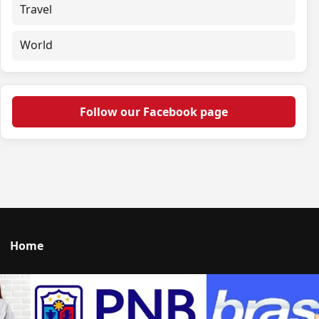
Travel
World
Follow our Facebook page
Home
Talk to us
© 2026 Portal Japan. All rights reserved.