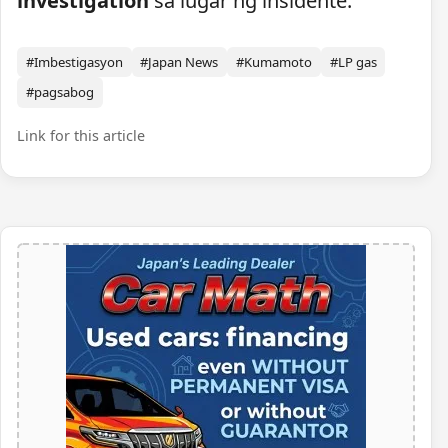
investigation
sa lugar ng insidente.
#Imbestigasyon
#Japan News
#Kumamoto
#LP gas
#pagsabog
Link for this article