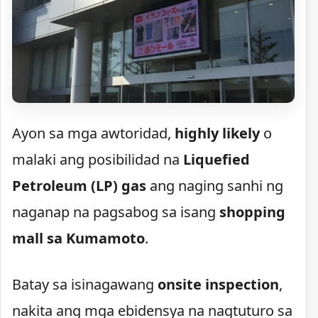
Ayon sa mga awtoridad,
highly likely
o
malaki ang posibilidad na
Liquefied
Petroleum (LP) gas
ang naging sanhi ng
naganap na pagsabog sa isang
shopping
mall sa Kumamoto
.
Batay sa isinagawang
onsite inspection
,
nakita ang mga ebidensya na nagtuturo sa