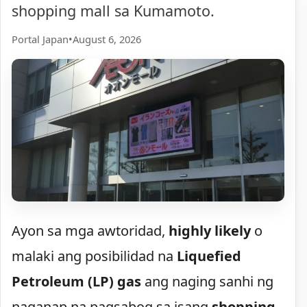
shopping mall sa Kumamoto.
Portal Japan
•
August 6, 2026
Ayon sa mga awtoridad,
highly likely
o
malaki ang posibilidad na
Liquefied
Petroleum (LP) gas
ang naging sanhi ng
naganap na pagsabog sa isang
shopping