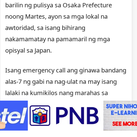
barilin ng pulisya sa Osaka Prefecture
noong Martes, ayon sa mga lokal na
awtoridad, sa isang bihirang
nakamamatay na pamamaril ng mga
opisyal sa Japan.
Isang emergency call ang ginawa bandang
alas-7 ng gabi na nag-ulat na may isang
lalaki na kumikilos nang marahas sa
Kawachinagano. Nagpaputok ang pulisya
matapos lumapit ang lalaki, may hawak na
kutsilyo, sa mga pulis na tumugon sa